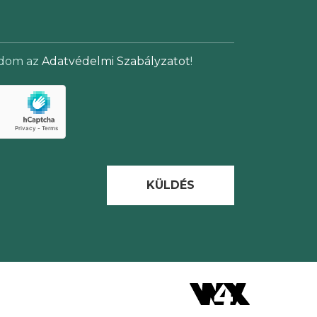
adom az
Adatvédelmi Szabályzatot
!
KÜLDÉS