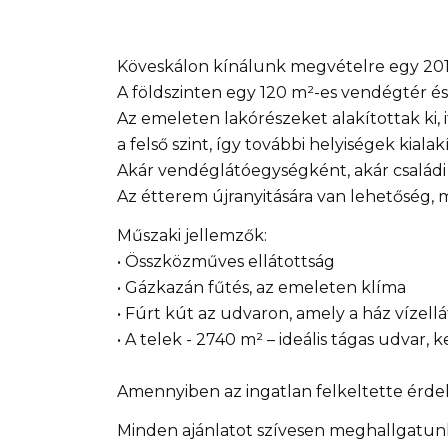
Köveskálon kínálunk megvételre egy 201
A földszinten egy 120 m²-es vendégtér és
Az emeleten lakórészeket alakítottak ki, 
a felső szint, így további helyiségek kialak
Akár vendéglátóegységként, akár családi
Az étterem újranyitására van lehetőség,
Műszaki jellemzők:
• Összközműves ellátottság
• Gázkazán fűtés, az emeleten klíma
• Fúrt kút az udvaron, amely a ház vízellá
• A telek - 2740 m² – ideális tágas udvar, k
Amennyiben az ingatlan felkeltette érd
Minden ajánlatot szívesen meghallgatun