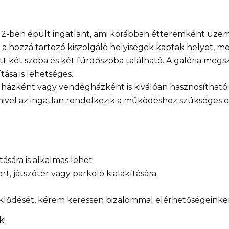
2-ben épült ingatlant, ami korábban étteremként üzem
 a hozzá tartozó kiszolgáló helyiségek kaptak helyet, me
itt két szoba és két fürdőszoba található. A galéria me
ítása is lehetséges.
 házként vagy vendégházként is kiválóan hasznosítható.
 mivel az ingatlan rendelkezik a működéshez szükséges 
tására is alkalmas lehet
ert, játszótér vagy parkoló kialakítására
eklődését, kérem keressen bizalommal elérhetőségeinke
k!