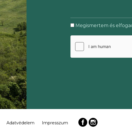
Megismertem és elfog
Adatvédelem
Impresszum