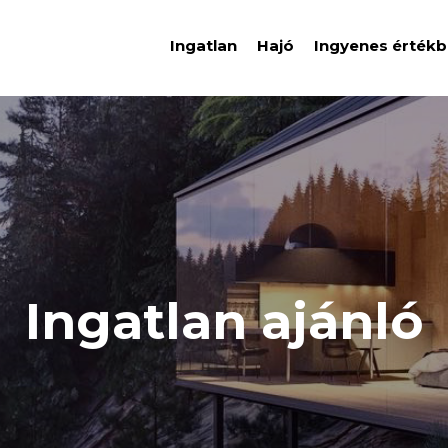
Ingatlan
Hajó
Ingyenes értékb
Ingatlan ajánló