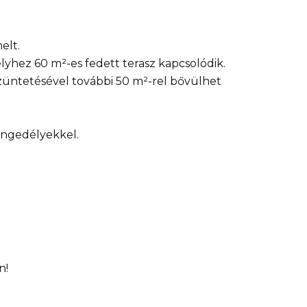
elt.
lyhez 60 m²-es fedett terasz kapcsolódik.
gszüntetésével további 50 m²-rel bővülhet
engedélyekkel.
n!