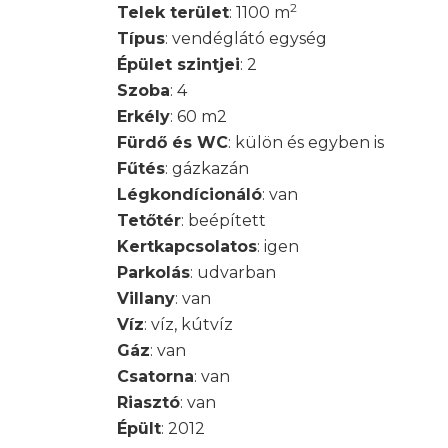
2
Telek terület
: 1100 m
Típus
: vendéglátó egység
Épület szintjei
: 2
Szoba
: 4
Erkély
: 60 m2
Fürdő és WC
: külön és egyben is
Fűtés
: gázkazán
Légkondícionáló
: van
Tetőtér
: beépített
Kertkapcsolatos
: igen
Parkolás
: udvarban
Villany
: van
Víz
: víz, kútvíz
Gáz
: van
Csatorna
: van
Riasztó
: van
Épült
: 2012