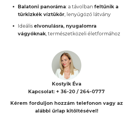
Balatoni panoráma
: a távolban
feltűnik a
türkizkék víztükör
, lenyűgöző látvány
Ideális
elvonulásra, nyugalomra
vágyóknak
, természetközeli életformához
Kostyik Éva
Kapcsolat: + 36-20 / 264-0777
Kérem forduljon hozzám telefonon vagy az
alábbi űrlap kitöltésével!