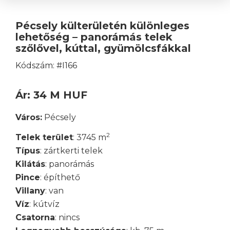
Pécsely külterületén különleges
lehetőség – panorámás telek
szőlővel, kúttal, gyümölcsfákkal
Kódszám: #I166
Ár: 34 M HUF
Város:
Pécsely
2
Telek terület
: 3745 m
Típus
: zártkerti telek
Kilátás
: panorámás
Pince
: építhető
Villany
: van
Víz
: kútvíz
Csatorna
: nincs