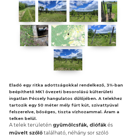
Eladó egy ritka adottságokkal rendelkező, 3%-ban
beépíthető
MK1 övezeti besorolású külterületi
ingatlan
Pécsely hangulatos dűlőjében. A
telekhez
tartozik egy 50 méter mély fúrt kút
, szivattyúval
felszerelve,
bőséges, tiszta vízhozammal
. Áram a
telken belül.
A telek területén
gyümölcsfák, diófák
és
művelt szőlő
található, néhány sor szőlő