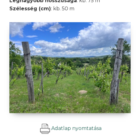
Legnagyobb hosszúsága
: kb. 75 m
Szélesség (cm)
: kb. 50 m
Adatlap nyomtatása