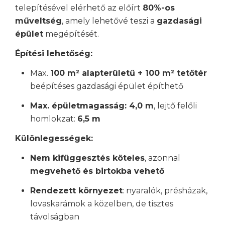
telepítésével elérhető az előírt
80%-os
műveltség
, amely lehetővé teszi a
gazdasági
épület
megépítését.
Építési lehetőség:
Max.
100 m² alapterületű + 100 m² tetőtér
beépítéses gazdasági épület építhető
Max. épületmagasság: 4,0 m
, lejtő felőli
homlokzat:
6,5 m
Különlegességek:
Nem kifüggesztés köteles
, azonnal
megvehető és birtokba vehető
Rendezett környezet
: nyaralók, présházak,
lovaskarámok a közelben, de tisztes
távolságban