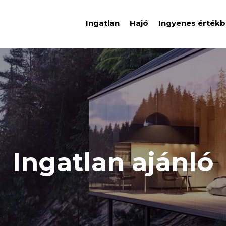
Ingatlan
Hajó
Ingyenes értékb
Ingatlan ajánló