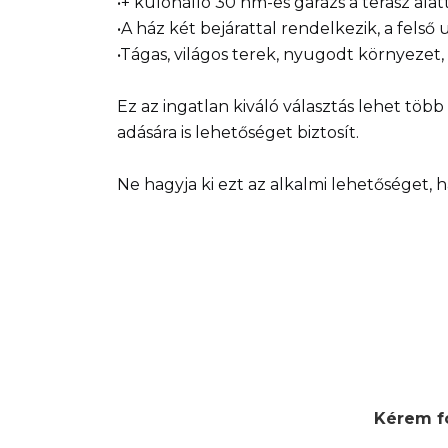
•+ különálló 30 nm-es garázs a terasz alat
•A ház két bejárattal rendelkezik, a fels
•Tágas, világos terek, nyugodt környezet,
Ez az ingatlan kiváló választás lehet töb
adására is lehetőséget biztosít.
Ne hagyja ki ezt az alkalmi lehetőséget, 
Kérem fo