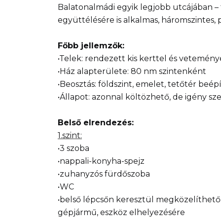
Balatonalmádi egyik legjobb utcájában –
együttélésére is alkalmas, háromszintes, 
Főbb jellemzők:
•Telek: rendezett kis kerttel és veteménye
•Ház alapterülete: 80 nm szintenként
•Beosztás: földszint, emelet, tetőtér beép
•Állapot: azonnal költözhető, de igény sze
Belső elrendezés:
1.szint:
•3 szoba
•nappali-konyha-spejz
•zuhanyzós fürdőszoba
•WC
•belső lépcsőn keresztül megközelíthető 
gépjármű, eszköz elhelyezésére