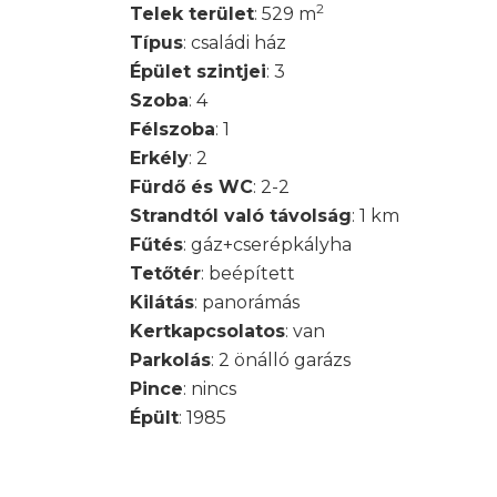
2
Telek terület
: 529 m
Típus
: családi ház
Épület szintjei
: 3
Szoba
: 4
Félszoba
: 1
Erkély
: 2
Fürdő és WC
: 2-2
Strandtól való távolság
: 1 km
Fűtés
: gáz+cserépkályha
Tetőtér
: beépített
Kilátás
: panorámás
Kertkapcsolatos
: van
Parkolás
: 2 önálló garázs
Pince
: nincs
Épült
: 1985