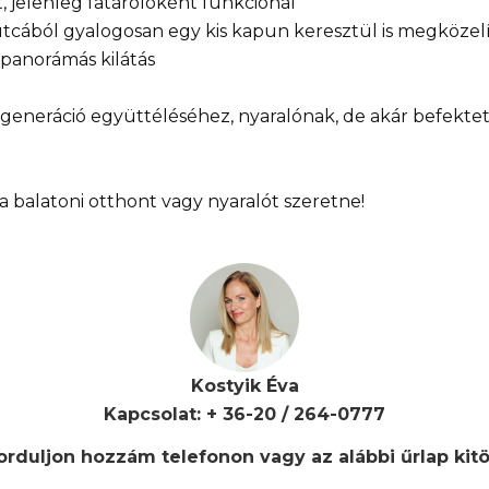
t, jelenleg fatárolóként funkcionál
ő utcából gyalogosan egy kis kapun keresztül is megközel
 panorámás kilátás
b generáció együttéléséhez, nyaralónak, de akár befektet
ha balatoni otthont vagy nyaralót szeretne!
Kostyik Éva
Kapcsolat: + 36-20 / 264-0777
rduljon hozzám telefonon vagy az alábbi űrlap kitö