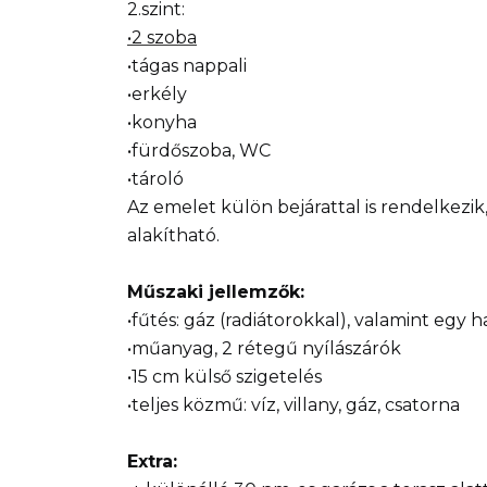
2.szint:
•2 szoba
•tágas nappali
•erkély
•konyha
•fürdőszoba, WC
•tároló
Az emelet külön bejárattal is rendelkezik,
alakítható.
Műszaki jellemzők:
•fűtés: gáz (radiátorokkal), valamint egy
•műanyag, 2 rétegű nyílászárók
•15 cm külső szigetelés
•teljes közmű: víz, villany, gáz, csatorna
Extra: