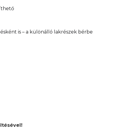
íthető
ésként is – a különálló lakrészek bérbe
ltésével!