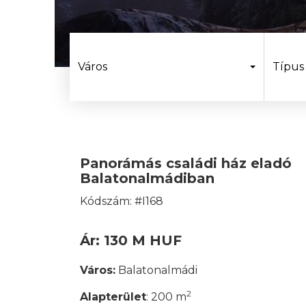
Város
Típus
Panorámás családi ház eladó
Balatonalmádiban
Kódszám: #I168
Ár: 130 M HUF
Város:
Balatonalmádi
2
Alapterület
: 200 m