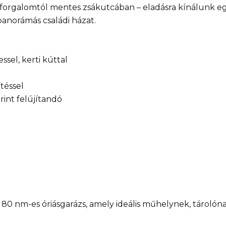
 forgalomtól mentes zsákutcában – eladásra kínálunk eg
panorámás családi házat.
ssel, kerti kúttal
ítéssel
rint felújítandó
80 nm-es óriásgarázs, amely ideális műhelynek, tárolón