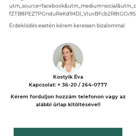
utm_source=facebook&utm_medium=social&utm_c
fZTB8PEZ7PGnduReKd1MDl_VIuvBFcb2R8tGCv9S
Érdeklődés esetén kérem keressen bizalommal.
Kostyik Éva
Kapcsolat: + 36-20 / 264-0777
Kérem forduljon hozzám telefonon vagy az
alábbi űrlap kitöltésével!