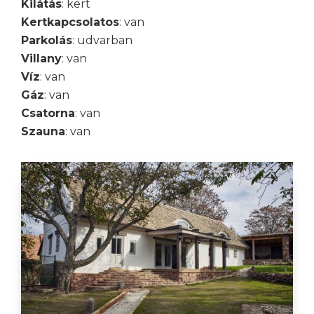
Kilátás
: kert
Kertkapcsolatos
: van
Parkolás
: udvarban
Villany
: van
Víz
: van
Gáz
: van
Csatorna
: van
Szauna
: van