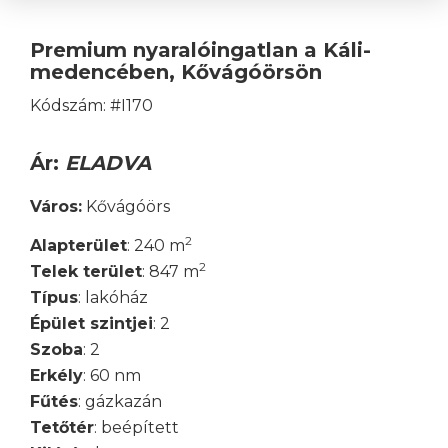
Premium nyaralóingatlan a Káli-
medencében, Kővágóörsön
Kódszám: #I170
Ár:
ELADVA
Város:
Kővágóörs
2
Alapterület
: 240 m
2
Telek terület
: 847 m
Típus
: lakóház
Épület szintjei
: 2
Szoba
: 2
Erkély
: 60 nm
Fűtés
: gázkazán
Tetőtér
: beépített