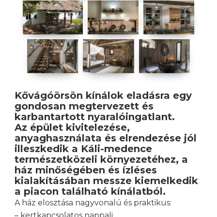
Kővágóörsön kínálok eladásra egy
gondosan megtervezett és
karbantartott nyaralóingatlant.
Az épület kivitelezése,
anyaghasználata és elrendezése jól
illeszkedik a Káli-medence
természetközeli környezetéhez, a
ház minőségében és ízléses
kialakításában messze kiemelkedik
a piacon található kínálatból.
A ház elosztása nagyvonalú és praktikus:
– kertkapcsolatos nappali