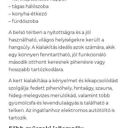
– tágas hálószoba
– konyha-étkező
– fürdőszoba
A belső térben a nyitottságra és a jól
használható, világos helyiségekre került a
hangsúly. A kialakítás ideális azok számára, akik
egy könnyen fenntartható, jól funkcionáló
második otthont keresnek pihenésre vagy
hosszabb tartózkodásra.
A kert kialakítása a kényelmet és kikapcsolódást
szolgálja: fedett pihenőhely, hintaágy, szauna,
hideg-melegvizes merülőkád, valamint több
gyümölcsfa és levendulaágyás is található a
telken. Az ingatlanhoz elektromos autótöltő is
tartozik.