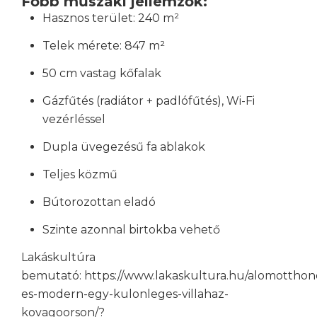
Főbb műszaki jellemzők:
Hasznos terület: 240 m²
Telek mérete: 847 m²
50 cm vastag kőfalak
Gázfűtés (radiátor + padlófűtés), Wi-Fi
vezérléssel
Dupla üvegezésű fa ablakok
Teljes közmű
Bútorozottan eladó
Szinte azonnal birtokba vehető
Lakáskultúra
bemutató: https://www.lakaskultura.hu/alomotthonok
es-modern-egy-kulonleges-villahaz-
kovagoorson/?