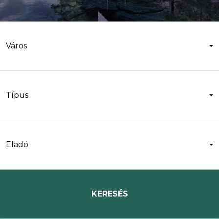
Város
Típus
Eladó
KERESÉS