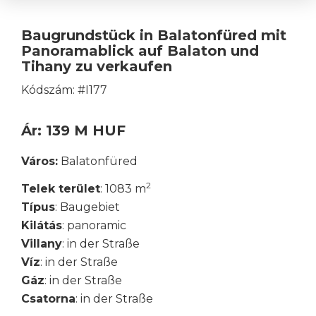
Baugrundstück in Balatonfüred mit
Panoramablick auf Balaton und
Tihany zu verkaufen
Kódszám: #I177
Ár: 139 M HUF
Város:
Balatonfüred
2
Telek terület
: 1083 m
Típus
: Baugebiet
Kilátás
: panoramic
Villany
: in der Straße
Víz
: in der Straße
Gáz
: in der Straße
Csatorna
: in der Straße