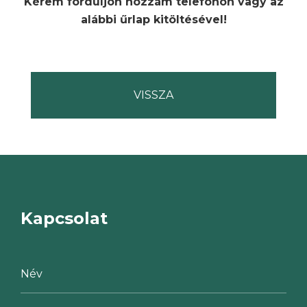
Kérem forduljon hozzám telefonon vagy az
alábbi űrlap kitöltésével!
Kapcsolat