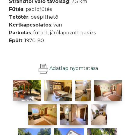
Strandtól való távolság
: 2.5 km
Fűtés
: padlófűtés
Tetőtér
: beépíthető
Kertkapcsolatos
: van
Parkolás
: fűtött, járólapozott garázs
Épült
: 1970-80
Adatlap nyomtatása