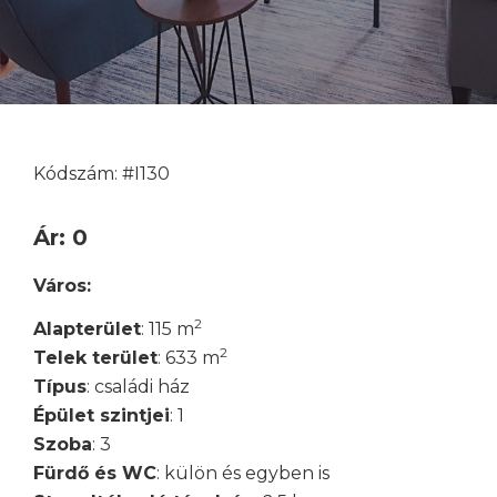
Kódszám: #I130
Ár: 0
Város:
2
Alapterület
: 115 m
2
Telek terület
: 633 m
Típus
: családi ház
Épület szintjei
: 1
Szoba
: 3
Fürdő és WC
: külön és egyben is