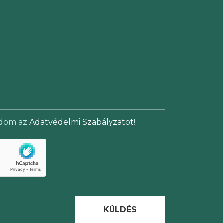
adom az
Adatvédelmi Szabályzatot
!
KÜLDÉS