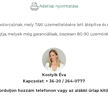
Adatlap nyomtatása
otorcsónak, mely TAXI üzemeltetésére lett átépítve és
jtja, melyek még garanciálisak, összesen 80-90 üzemór
Kostyik Éva
Kapcsolat: + 36-20 / 264-0777
rduljon hozzám telefonon vagy az alábbi űrlap kitö