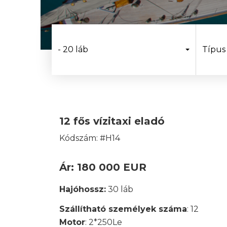
- 20 láb
Típus
12 fős vízitaxi eladó
Kódszám: #H14
Ár: 180 000 EUR
Hajóhossz:
30 láb
Szállítható személyek száma
: 12
Motor
: 2*250Le