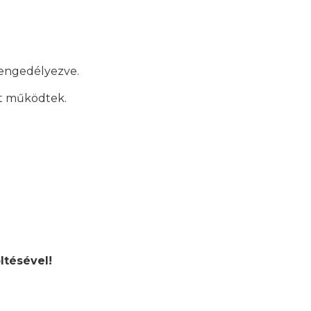
 engedélyezve.
át működtek.
ltésével!